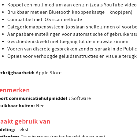
Koppel een multimedium aan een zin (zoals YouTube-video’s
Bruikbaar met een Bluetooth knoppenkastje + knop(pen)
Compatibel met iOS scanmethode
Categoriemappensysteem (opslaan snelle zinnen of voorbe
Aanpasbare instellingen voor automatische of gebruikerss
Geschiedenisbeeld met toegang tot de nieuwste zinnen
Voeren van discrete gesprekken zonder spraak in de Publ
Opties voor verhoogde geluidsinstructies en visuele terug
rkrijgbaarheid:
Apple Store
enmerken
oort communicatie­hulpmiddel :
Software
uikbaar buiten:
Nee
aakt gebruik van
deling:
Tekst
ediening: