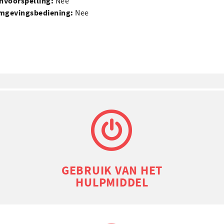
n­voorspelling:
Nee
mgevings­bediening:
Nee
GEBRUIK VAN HET
HULPMIDDEL