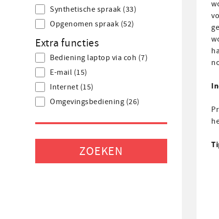
wo
Synthetische spraak
(33)
vo
Opgenomen spraak
(52)
ge
wo
Extra functies
ha
Bediening laptop via coh
(7)
no
E-mail
(15)
In
Internet
(15)
Omgevings­bediening
(26)
Pr
h
Ti