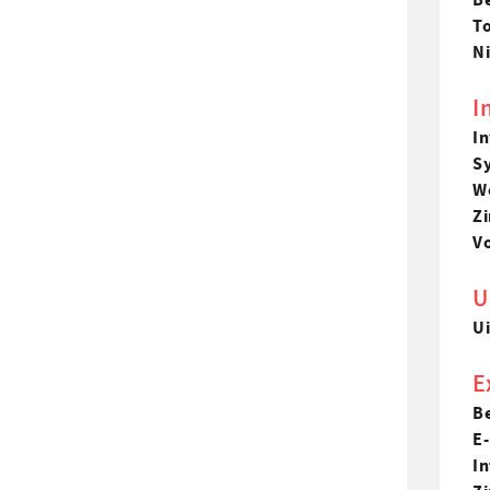
To
Ni
I
I
S
Wo
Zi
Vo
U
U
E
Be
E
In