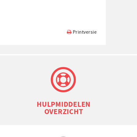
Printversie
HULP­MIDDELEN
OVERZICHT