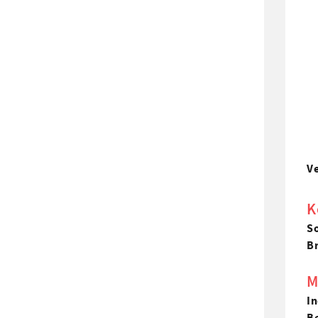
Ve
K
S
Br
M
In
B