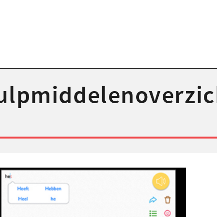
ulp­middelenoverzic