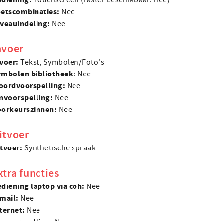
Touchscreen (raster beschikbaar: nee)
ets­combinaties:
Nee
veau­indeling:
Nee
nvoer
nvoer:
Tekst, Symbolen/Foto's
ymbolen bibliotheek:
Nee
ord­voorspelling:
Nee
n­voorspelling:
Nee
orkeurs­zinnen:
Nee
itvoer
itvoer:
Synthetische spraak
xtra functies
diening laptop via coh:
Nee
-mail:
Nee
ternet:
Nee