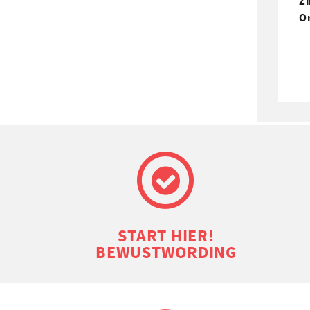
Zi
O
START HIER!
BEWUSTWORDING