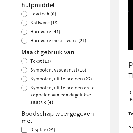
hulpmiddel
Low tech
(0)
Software
(15)
Hardware
(41)
Hardware en software
(21)
Maakt gebruik van
Tekst
(13)
P
Symbolen, vast aantal
(16)
T
Symbolen, uit te breiden
(22)
Symbolen, uit te breiden en te
De
koppelen aan een dagelijkse
iP
situatie
(4)
Boodschap weergegeven
T
met
Pr
Display
(29)