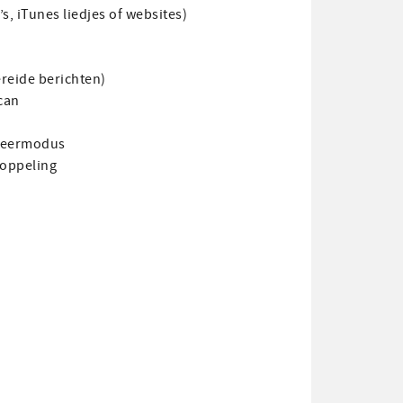
, iTunes liedjes of websites)
reide berichten)
can
iceermodus
koppeling