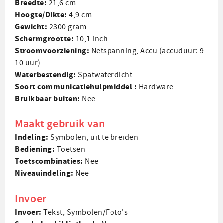
Breedte:
21,6 cm
Hoogte/Dikte:
4,9 cm
Gewicht:
2300 gram
Scherm­grootte:
10,1 inch
Stroom­voorziening:
Netspanning, Accu (accuduur: 9-
10 uur)
Water­bestendig:
Spatwaterdicht
Soort communicatie­hulpmiddel :
Hardware
Bruikbaar buiten:
Nee
Maakt gebruik van
Indeling:
Symbolen, uit te breiden
Bediening:
Toetsen
Toets­combinaties:
Nee
Niveau­indeling:
Nee
Invoer
Invoer:
Tekst, Symbolen/Foto's