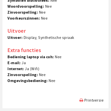
Symbolen bibliotheek:
Nee
Woord­voorspelling:
Nee
Zin­voorspelling:
Nee
Voorkeurs­zinnen:
Nee
Uitvoer
Uitvoer:
Display, Synthetische spraak
Extra functies
Bediening laptop via coh:
Nee
E-mail:
Ja
Internet:
Ja (Wifi)
Zin­voorspelling:
Nee
Omgevings­bediening:
Nee
Printversie