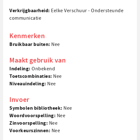
Verkrijgbaarheid:
Eelke Verschuur - Ondersteunde
communicatie
Kenmerken
Bruikbaar buiten:
Nee
Maakt gebruik van
Indeling:
Onbekend
Toets­combinaties:
Nee
Niveau­indeling:
Nee
Invoer
Symbolen bibliotheek:
Nee
Woord­voorspelling:
Nee
Zin­voorspelling:
Nee
Voorkeurs­zinnen:
Nee