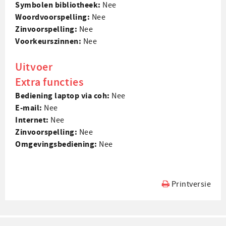
Symbolen bibliotheek:
Nee
Woord­voorspelling:
Nee
Zin­voorspelling:
Nee
Voorkeurs­zinnen:
Nee
Uitvoer
Extra functies
Bediening laptop via coh:
Nee
E-mail:
Nee
Internet:
Nee
Zin­voorspelling:
Nee
Omgevings­bediening:
Nee
Printversie