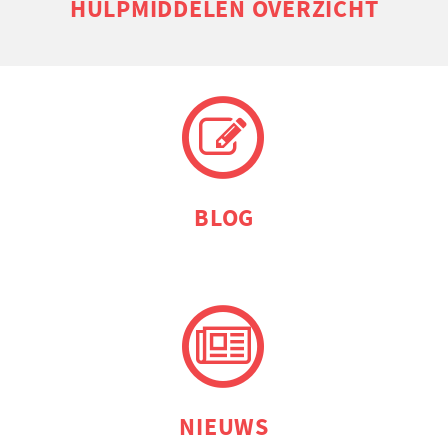
HULP­MIDDELEN OVERZICHT
BLOG
NIEUWS