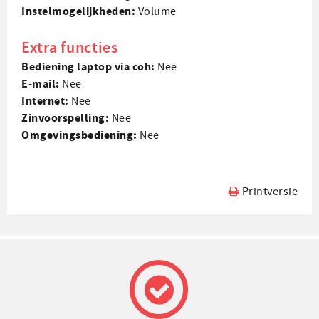
Instel­mogelijk­heden:
Volume
Extra functies
Bediening laptop via coh:
Nee
E-mail:
Nee
Internet:
Nee
Zin­voorspelling:
Nee
Omgevings­bediening:
Nee
Printversie