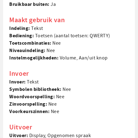
Bruikbaar buiten:
Ja
Maakt gebruik van
Indeling:
Tekst
Bediening:
Toetsen (aantal toetsen: QWERTY)
Toets­combinaties:
Nee
Niveau­indeling:
Nee
Instel­mogelijkheden:
Volume, Aan/uit knop
Invoer
Invoer:
Tekst
Symbolen bibliotheek:
Nee
Woord­voorspelling:
Nee
Zin­voorspelling:
Nee
Voorkeurs­zinnen:
Nee
Uitvoer
Uitvoer:
Display, Opgenomen spraak