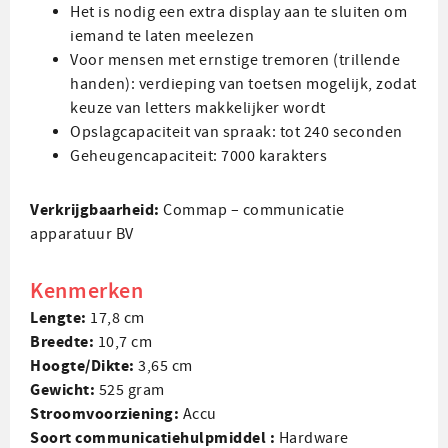
Het is nodig een extra display aan te sluiten om
iemand te laten meelezen
Voor mensen met ernstige tremoren (trillende
handen): verdieping van toetsen mogelijk, zodat
keuze van letters makkelijker wordt
Opslagcapaciteit van spraak: tot 240 seconden
Geheugencapaciteit: 7000 karakters
Verkrijgbaarheid:
Commap – communicatie
apparatuur BV
Kenmerken
Lengte:
17,8 cm
Breedte:
10,7 cm
Hoogte/Dikte:
3,65 cm
Gewicht:
525 gram
Stroom­voorziening:
Accu
Soort communicatie­hulpmiddel :
Hardware