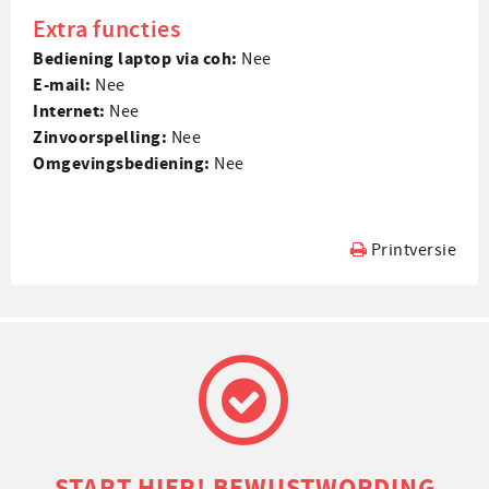
Extra functies
Bediening laptop via coh:
Nee
E-mail:
Nee
Internet:
Nee
Zin­voorspelling:
Nee
Omgevings­bediening:
Nee
Printversie
START HIER! BEWUSTWORDING