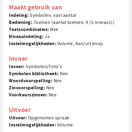
Maakt gebruik van
Indeling:
Symbolen, vast aantal
Bediening:
Toetsen (aantal toetsen: 9 (5 niveaus))
Toets­combinaties:
Nee
Niveau­indeling:
Ja
Instel­mogelijkheden:
Volume, Aan/uit knop
Invoer
Invoer:
Symbolen/Foto's
Symbolen bibliotheek:
Nee
Woord­voorspelling:
Nee
Zin­voorspelling:
Nee
Voorkeurs­zinnen:
Nee
Uitvoer
Uitvoer:
Opgenomen spraak
Instel­mogelijk­heden:
Volume