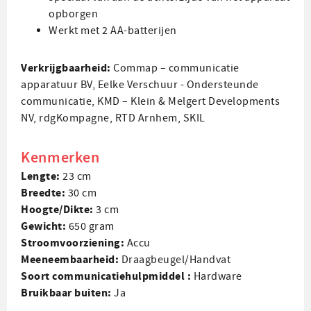
opborgen
Werkt met 2 AA-batterijen
Verkrijgbaarheid:
Commap – communicatie
apparatuur BV
,
Eelke Verschuur - Ondersteunde
communicatie
,
KMD – Klein & Melgert Developments
NV
,
rdgKompagne
,
RTD Arnhem
,
SKIL
Kenmerken
Lengte:
23 cm
Breedte:
30 cm
Hoogte/Dikte:
3 cm
Gewicht:
650 gram
Stroom­voorziening:
Accu
Mee­neem­baar­heid:
Draagbeugel/Handvat
Soort communicatie­hulpmiddel :
Hardware
Bruikbaar buiten:
Ja