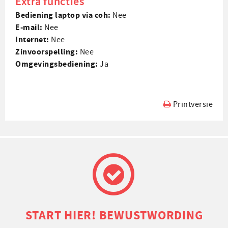
Extra functies
Bediening laptop via coh:
Nee
E-mail:
Nee
Internet:
Nee
Zin­voorspelling:
Nee
Omgevings­bediening:
Ja
Printversie
START HIER! BEWUSTWORDING