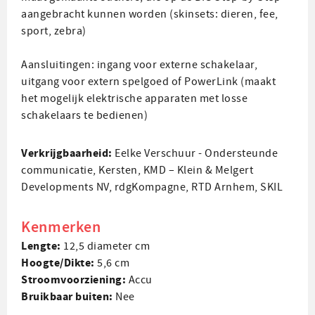
aangebracht kunnen worden (skinsets: dieren, fee,
sport, zebra)
Aansluitingen: ingang voor externe schakelaar,
uitgang voor extern spelgoed of PowerLink (maakt
het mogelijk elektrische apparaten met losse
schakelaars te bedienen)
Verkrijgbaarheid:
Eelke Verschuur - Ondersteunde
communicatie
,
Kersten
,
KMD – Klein & Melgert
Developments NV
,
rdgKompagne
,
RTD Arnhem
,
SKIL
Kenmerken
Lengte:
12,5 diameter cm
Hoogte/Dikte:
5,6 cm
Stroom­voorziening:
Accu
Bruikbaar buiten:
Nee