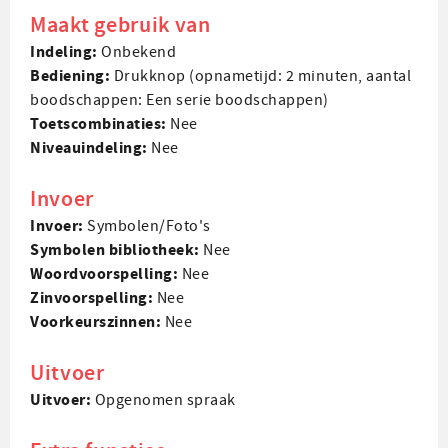
Maakt gebruik van
Indeling:
Onbekend
Bediening:
Drukknop (opnametijd: 2 minuten, aantal
boodschappen: Een serie boodschappen)
Toets­combinaties:
Nee
Niveau­indeling:
Nee
Invoer
Invoer:
Symbolen/Foto's
Symbolen bibliotheek:
Nee
Woord­voorspelling:
Nee
Zin­voorspelling:
Nee
Voorkeurs­zinnen:
Nee
Uitvoer
Uitvoer:
Opgenomen spraak